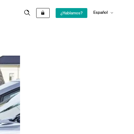
Español
¿Hablamos?
English