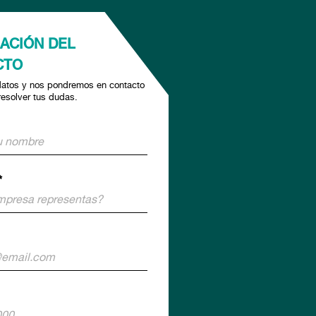
ACIÓN DEL
CTO
datos y nos pondremos en contacto
resolver tus dudas.
*