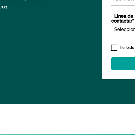
ros.
Línea de 
contactar*
He leído