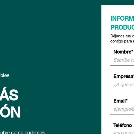
INFORM
PRODU
Déjanos tus 
contigo para 
Nombre*
ables
Empresa
MÁS
Email*
IÓN
Teléfono
n sobre cómo podemos