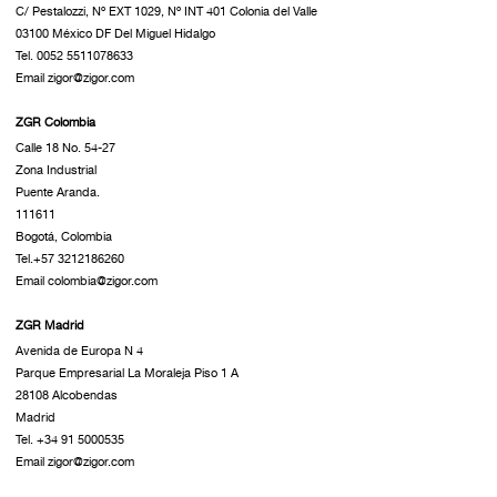
C/ Pestalozzi, Nº EXT 1029, Nº INT 401 Colonia del Valle
03100 México DF Del Miguel Hidalgo
Tel. 0052 5511078633
Email zigor@zigor.com
ZGR Colombia
Calle 18 No. 54-27
Zona Industrial
Puente Aranda.
111611
Bogotá, Colombia
Tel.+57 3212186260
Email colombia@zigor.com
ZGR Madrid
Avenida de Europa N 4
Parque Empresarial La Moraleja Piso 1 A
28108 Alcobendas
Madrid
Tel. +34 91 5000535
Email zigor@zigor.com